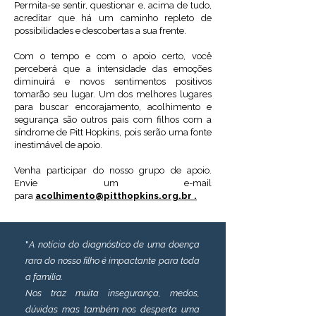
Permita-se sentir, questionar e, acima de tudo,
acreditar que há um caminho repleto de
possibilidades e descobertas a sua frente.
Com o tempo e com o apoio certo, você
perceberá que a intensidade das emoções
diminuirá e novos sentimentos positivos
tomarão seu lugar. Um dos melhores lugares
para buscar encorajamento, acolhimento e
segurança são outros pais com filhos com a
síndrome de Pitt Hopkins, pois serão uma fonte
inestimável de apoio.
Venha participar do nosso grupo de apoio.
Envie um e-mail
para
acolhimento@pitthopkins.org.br .
"
A notícia do diagnóstico de uma doença
rara do nosso filho é impactante para toda
a família.
Nos traz muita insegurança, medos,
dúvidas mas também nos desperta uma