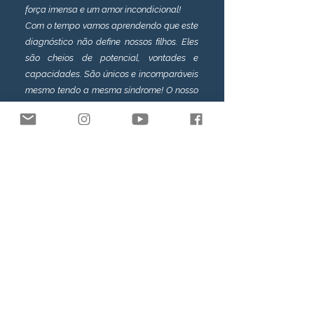
força imensa e um amor incondicional!
Com o tempo vamos aprendendo que este
diagnóstico não define nossos filhos. Eles
são cheios de potencial, vontades e
capacidades. São únicos e incomparáveis
mesmo tendo a mesma síndrome! O nosso
núcleo de acolhimento está aqui para
receber a todos que confirmaram o
diagnóstico de Pitt Hopkins e que buscam
além de esclarecimentos, um espaço
seguro para compartilharem suas
experiências com outras famílias que
convivem com a Síndrome de Pitt
Hopkins!"
Juliana Capretz, mãe do Lucas (PTHS)