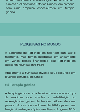
tratar a síndrome. O estudo segue para testes pré-
clínicos e clínicos nos Estados Unidos, em parceria
com uma empresa especializada em terapia
gênica.
PESQUISAS NO MUNDO
A Síndrome de Pitt-Hopkins não tem cura até o
momento, mas temos pesquisas em andamento
em vários países financiadas pela Pitt-Hopkins
Research Foundation (PHRF).
Atualmente a Fundação investe seus recursos em
diversos estudos, incluindo:
(1) Terapia gênica
A terapia gênica é uma técnica inovadora no campo
da medicina que envolve a substituição ou
reparação dos genes dentro das células de uma
pessoa. No caso da síndrome de Pitt-Hopkins, sua
função é entregar cópias saudáveis do gene TCF4