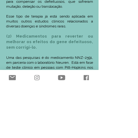
para compensar os defeituosos, que sofreram
mutação, deleção ou translocação.
Esse tipo de terapia já está sendo aplicada em
muitos outros estudos clínicos relacionados a
diversas doenças e síndromes raras.
(2) Medicamentos para reverter ou
melhorar os efeitos do gene defeituoso,
sem corrigi-lo.
Uma das pesquisas é do medicamento NNZ-2591,
em parceria com o laboratório Neuren. Está em fase
de teste clínico em pessoas com Pitt-Hopkins nos
Estados Unidos.
Os testes realizados em animais mostraram
melhora de sociabilidade, redução de
comportamento repetitivo, melhora no aprendizado
e memória, redução da hiperatividade, melhora no
desempenho motor e em habilidades do dia a dia.
No ensaio clínico de Fase 2, 82% dos participantes
mostraram melhorias, incluindo comunicação,
interação social, cognição e habilidades motoras.
Para saber mais, clique
AQUI
.
(3) Transplante de microbiota (MTT)