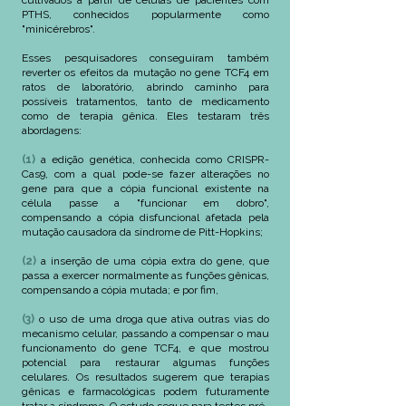
cultivados a partir de células de pacientes com
PTHS, conhecidos popularmente como
"minicérebros".
Esses pesquisadores conseguiram também
reverter os efeitos da mutação no gene TCF4 em
ratos de laboratório, abrindo caminho para
possíveis tratamentos, tanto de medicamento
como de terapia gênica. Eles testaram três
abordagens:
(1)
a edição genética, conhecida como CRISPR-
Cas9, com a qual pode-se fazer alterações no
gene para que a cópia funcional existente na
célula passe a "funcionar em dobro",
compensando a cópia disfuncional afetada pela
mutação causadora da síndrome de Pitt-Hopkins;
(2)
a inserção de uma cópia extra do gene, que
passa a exercer normalmente as funções gênicas,
compensando a cópia mutada; e por fim,
(3)
o uso de uma droga que ativa outras vias do
mecanismo celular, passando a compensar o mau
funcionamento do gene TCF4, e que mostrou
potencial para restaurar algumas funções
celulares. Os resultados sugerem que terapias
gênicas e farmacológicas podem futuramente